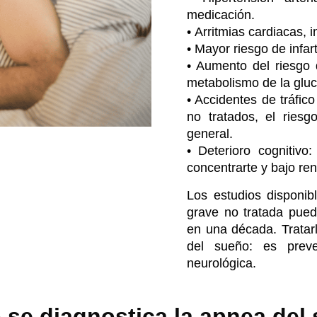
medicación.
•
Arritmias cardiacas
, 
• Mayor riesgo de infart
• Aumento del riesgo d
metabolismo de la glu
• Accidentes de tráfic
no tratados, el riesg
general.
• Deterioro cognitivo
concentrarte y bajo re
Los estudios disponib
grave no tratada pued
en una década. Tratar
del sueño: es preve
neurológica.
se diagnostica la apnea del