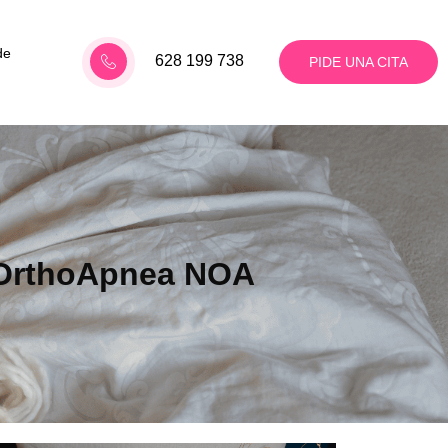
de
628 199 738
PIDE UNA CITA
n OrthoApnea NOA