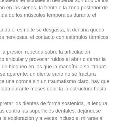
 cefaleas tensionales al despertar son uno de los
 en las sienes, la frente o la zona posterior de
nida de los músculos temporales durante el
ando el esmalte se desgasta, la dentina queda
es nerviosas, el contacto con estímulos térmicos
:
la presión repetida sobre la articulación
rticular y provocar ruidos al abrir o cerrar la
s de bloqueo en los que la mandíbula se “traba”.
usa aparente:
un diente sano no se fractura
a una corona sin un traumatismo claro, hay que
ada durante meses debilita la estructura hasta
apretar los dientes de forma sostenida, la lengua
as contra las superficies dentales, dejándose
la exploración y a veces incluso al mirarse al