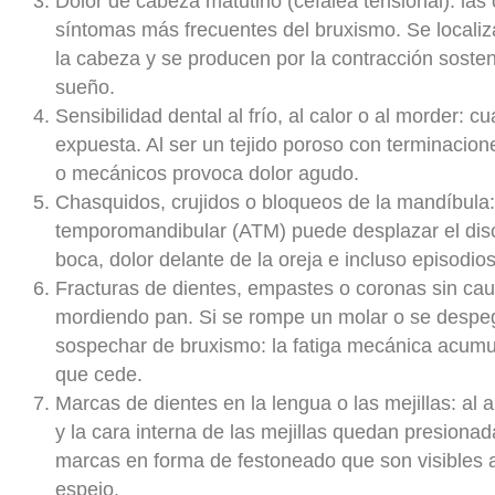
Dolor de cabeza matutino (cefalea tensional):
las
síntomas más frecuentes del bruxismo. Se localizan
la cabeza y se producen por la contracción soste
sueño.
Sensibilidad dental al frío, al calor o al morder:
cu
expuesta. Al ser un tejido poroso con terminacion
o mecánicos provoca dolor agudo.
Chasquidos, crujidos o bloqueos de la mandíbula
temporomandibular (ATM) puede desplazar el disco a
boca, dolor delante de la oreja e incluso episodio
Fracturas de dientes, empastes o coronas sin ca
mordiendo pan. Si se rompe un molar o se despeg
sospechar de bruxismo: la fatiga mecánica acumul
que cede.
Marcas de dientes en la lengua o las mejillas:
al 
y la cara interna de las mejillas quedan presionad
marcas en forma de festoneado que son visibles a 
espejo.