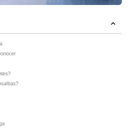
ga
conocer
ntes?
osalbas?
rga