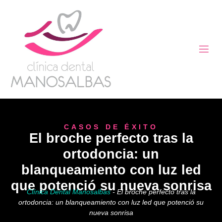
CASOS DE ÉXITO
El broche perfecto tras la
ortodoncia: un
blanqueamiento con luz led
que potenció su nueva sonrisa
Clínica Dental Manosalbas
-
El broche perfecto tras la
ortodoncia: un blanqueamiento con luz led que potenció su
nueva sonrisa