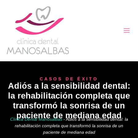
CASOS DE ÉXITO
Adiós a la sensibilidad dental:
la rehabilitación completa que
transformó la sonrisa de un
paciente de mediana edad
Clínica Dental Manosalbas
-
Adiós a la sensibilidad dental: la
rehabilitación completa que transformó la sonrisa de un
paciente de mediana edad