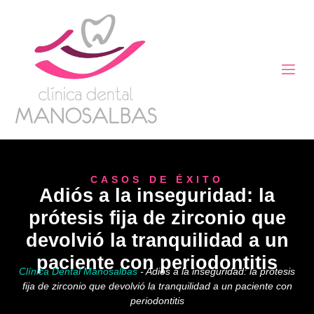
CASOS DE ÉXITO
Adiós a la inseguridad: la
prótesis fija de zirconio que
devolvió la tranquilidad a un
paciente con periodontitis
Clínica Dental Manosalbas
-
Adiós a la inseguridad: la prótesis
fija de zirconio que devolvió la tranquilidad a un paciente con
periodontitis