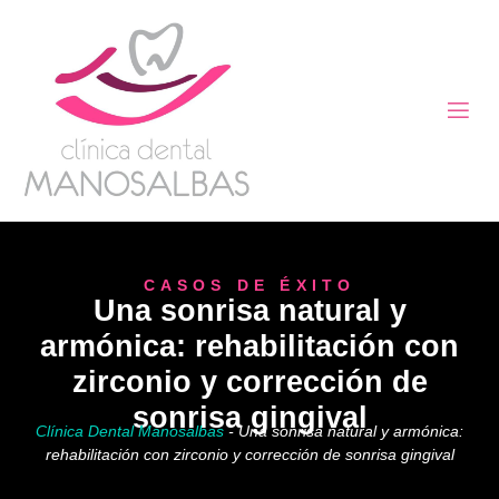
CASOS DE ÉXITO
Una sonrisa natural y
armónica: rehabilitación con
zirconio y corrección de
sonrisa gingival
Clínica Dental Manosalbas
-
Una sonrisa natural y armónica:
rehabilitación con zirconio y corrección de sonrisa gingival